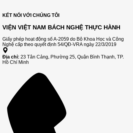
ENGLISH
tiến
HỢP
OLYMPICS
trình
TÁC
OF
hội
CHIẾN
KẾT NỐI VỚI CHÚNG TÔI
VIETNAM
nhập
LƯỢC
–
quốc
5
VIỆN VIỆT NAM BÁCH NGHỆ THỰC HÀNH
KHU
tế
NĂM
VỰC
của
VỚI
Giấy phép hoạt động số A-2059 do Bộ Khoa Học và Công
MIỀN
Việt
VIỆN
Nghệ cấp theo quyết định 54/QĐ-VRA ngày 22/3/2019
BẮC
Nam
NGHIÊ
HÀNH
CỨU
TRÌNH
VÀ
Địa chỉ:
23 Tân Cảng, Phường 25, Quận Bình Thạnh, TP.
NUÔI
ỨNG
Hồ Chí Minh
DƯỠNG
DỤNG
TƯ
VIỆT
DUY,
NAM
KHÁT
BÁCH
VỌNG
NGHỆ
HỘI
THỰC
NHẬP
HÀNH
VÀ
PHÁT
TRIỂN
TOÀN
DIỆN
CHO