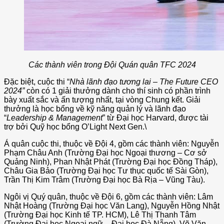
Các thành viên trong Đội Quán quân TFC 2024
Đặc biệt, cuộc thi “
Nhà lãnh đạo tương lai – The Future CEO
2024”
còn có 1 giải thưởng dành cho thí sinh có phần trình
bày xuất sắc và ấn tượng nhất, tại vòng Chung kết. Giải
thưởng là học bổng về kỹ năng quản lý và lãnh đạo
“
Leadership & Management
” từ Đại học Harvard, được tài
trợ bởi Quỹ học bổng O’Light Next Gen.\
Á quân cuộc thi, thuộc về Đội 4, gồm các thành viên: Nguyễn
Phạm Châu Anh (Trường Đại học Ngoại thương – Cơ sở
Quảng Ninh), Phan Nhật Phát (Trường Đại học Đồng Tháp),
Châu Gia Bảo (Trường Đại học Tư thục quốc tế Sài Gòn),
Trần Thị Kim Trâm (Trường Đại học Bà Rịa – Vũng Tàu).
Ngôi vị Quý quân, thuộc về Đội 6, gồm các thành viên: Lâm
Nhật Hoàng (Trường Đại học Văn Lang), Nguyễn Hồng Nhật
(Trường Đại học Kinh tế TP. HCM), Lê Thị Thanh Tâm
(Trường Đại học Ngoại ngữ – Đại học Đà Nẵng), Võ Văn