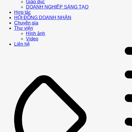
Giáo dục
DOANH NGHIỆP SÁNG TẠO
Hợp tác
HỘI ĐỒNG DOANH NHÂN
Chuyên gia
Thư viện
Hình ảnh
Video
Liên hệ