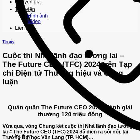
Chuyên gia
Thư viện
Hình ảnh
Video
Liên hệ
Tin tức
Cuộc thi Nhà lãnh đạo tương lai –
The Future CEO (TFC) 2024 trên Tạp
chí Điện tử Thương hiệu và Công
luận
Quán quân The Future CEO 2024 giành giải
thưởng 120 triệu đồng
Vừa qua, vòng Chung kết cuộc thi Nhà lãnh đạo tương
lai – The Future CEO (TFC) 2024 đã diễn ra sôi nổi, tại
Hotline
Trường Đại học Văn Lang (TP. HCM)…