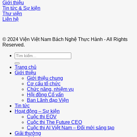
Giới thiệu
Tin tức & Sự kiện
Thư viện
Liên hệ
© 2024 Viện Việt Nam Bách Nghệ Thực Hành - All Rights
Reserved.
Trang chủ
Giới thiệu
Giới thiệu chung
Cơ cấu tổ chức
Chức năng, nhiệm vụ
Hội đồng Cố vấn
Ban Lãnh đạo Viện
Tin tức
Hoạt động – Sự kiện
Cuộc thi EOV
Cuộc thi The Future CEO
Cuộc thi AI Việt Nam – Đổi mới sáng tạo
Giải thưởng