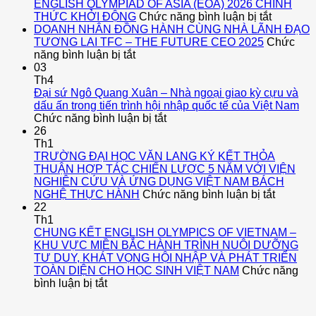
ENGLISH OLYMPIAD OF ASIA (EOA) 2026 CHÍNH
ở
THỨC KHỞI ĐỘNG
Chức năng bình luận bị tắt
ENGLIS
DOANH NHÂN ĐỒNG HÀNH CÙNG NHÀ LÃNH ĐẠO
OLYMPI
TƯƠNG LAI TFC – THE FUTURE CEO 2025
Chức
ở
OF
năng bình luận bị tắt
DOANH
ASIA
03
NHÂN
(EOA)
Th4
ĐỒNG
2026
Đại sứ Ngô Quang Xuân – Nhà ngoại giao kỳ cựu và
HÀNH
CHÍNH
dấu ấn trong tiến trình hội nhập quốc tế của Việt Nam
CÙNG
ở
THỨC
Chức năng bình luận bị tắt
NHÀ
Đại
KHỞI
26
LÃNH
sứ
ĐỘNG
Th1
ĐẠO
Ngô
TRƯỜNG ĐẠI HỌC VĂN LANG KÝ KẾT THỎA
TƯƠNG
Quang
THUẬN HỢP TÁC CHIẾN LƯỢC 5 NĂM VỚI VIỆN
LAI
Xuân
NGHIÊN CỨU VÀ ỨNG DỤNG VIỆT NAM BÁCH
TFC
–
ở
NGHỆ THỰC HÀNH
Chức năng bình luận bị tắt
–
Nhà
TRƯỜ
22
THE
ngoại
ĐẠI
Th1
FUTURE
giao
HỌC
CHUNG KẾT ENGLISH OLYMPICS OF VIETNAM –
CEO
kỳ
VĂN
KHU VỰC MIỀN BẮC HÀNH TRÌNH NUÔI DƯỠNG
2025
cựu
LANG
TƯ DUY, KHÁT VỌNG HỘI NHẬP VÀ PHÁT TRIỂN
và
KÝ
TOÀN DIỆN CHO HỌC SINH VIỆT NAM
Chức năng
ở
dấu
KẾT
bình luận bị tắt
CHUNG
ấn
THỎA
KẾT
trong
THUẬN