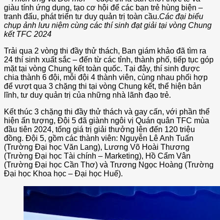
giàu tính ứng dụng, tạo cơ hội để các bạn trẻ hùng biện –
tranh đấu, phát triển tư duy quản trị toàn cầu.
Các đại biểu
chụp ảnh lưu niệm cùng các thí sinh đạt giải tại vòng Chung
kết TFC 2024
Trải qua 2 vòng thi đầy thử thách, Ban giám khảo đã tìm ra
24 thí sinh xuất sắc – đến từ các tỉnh, thành phố, tiếp tục góp
mặt tại vòng Chung kết toàn quốc. Tại đây, thí sinh được
chia thành 6 đội, mỗi đội 4 thành viên, cùng nhau phối hợp
để vượt qua 3 chặng thi tại vòng Chung kết, thể hiện bản
lĩnh, tư duy quản trị của những nhà lãnh đạo trẻ.
Kết thúc 3 chặng thi đầy thử thách và gay cấn, với phần thể
hiện ấn tượng, Đội 5 đã giành ngôi vị Quán quân TFC mùa
đầu tiên 2024, tổng giá trị giải thưởng lên đến 120 triệu
đồng. Đội 5, gồm các thành viên: Nguyễn Lê Anh Tuấn
(Trường Đại học Văn Lang), Lương Võ Hoài Thương
(Trường Đại học Tài chính – Marketing), Hồ Cẩm Vân
(Trường Đại học Cần Thơ) và Trương Ngọc Hoàng (Trường
Đại học Khoa học – Đại học Huế).