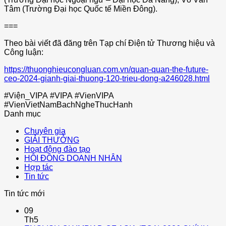
Tâm (Trường Đại học Quốc tế Miền Đông).
===
Theo bài viết đã đăng trên Tạp chí Điện tử Thương hiệu và
Công luận:
https://thuonghieucongluan.com.vn/quan-quan-the-future-
ceo-2024-gianh-giai-thuong-120-trieu-dong-a246028.html
#Viện_VIPA
#VIPA
#VienVIPA
#VienVietNamBachNgheThucHanh
Danh mục
Chuyên gia
GIẢI THƯỞNG
Hoạt động đào tạo
HỘI ĐỒNG DOANH NHÂN
Hợp tác
Tin tức
Tin tức mới
09
Th5