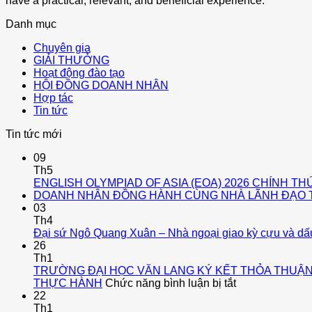
have a practical, relevant, and beneficial experience.
Danh mục
Chuyên gia
GIẢI THƯỞNG
Hoạt động đào tạo
HỘI ĐỒNG DOANH NHÂN
Hợp tác
Tin tức
Tin tức mới
09
Th5
ENGLISH OLYMPIAD OF ASIA (EOA) 2026 CHÍNH T
DOANH NHÂN ĐỒNG HÀNH CÙNG NHÀ LÃNH ĐẠO TƯ
03
Th4
Đại sứ Ngô Quang Xuân – Nhà ngoại giao kỳ cựu và dấu ấ
26
Th1
TRƯỜNG ĐẠI HỌC VĂN LANG KÝ KẾT THỎA THUẬN
ở
THỰC HÀNH
Chức năng bình luận bị tắt
TRƯỜNG
22
ĐẠI
Th1