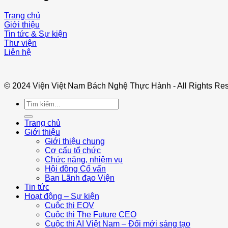
Trang chủ
Giới thiệu
Tin tức & Sự kiện
Thư viện
Liên hệ
© 2024 Viện Việt Nam Bách Nghệ Thực Hành - All Rights Res
Trang chủ
Giới thiệu
Giới thiệu chung
Cơ cấu tổ chức
Chức năng, nhiệm vụ
Hội đồng Cố vấn
Ban Lãnh đạo Viện
Tin tức
Hoạt động – Sự kiện
Cuộc thi EOV
Cuộc thi The Future CEO
Cuộc thi AI Việt Nam – Đổi mới sáng tạo