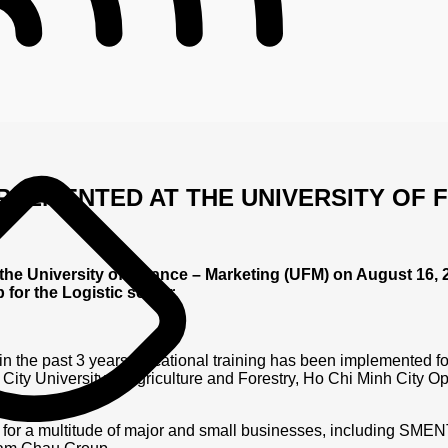
PLEMENTED AT THE UNIVERSITY OF 
he University of Finance – Marketing (UFM) on August 16, 2
for the Logistic sector.
 in the past 3 years, vocational training has been implemented f
City University of Agriculture and Forestry, Ho Chi Minh City 
ip for a multitude of major and small businesses, including S