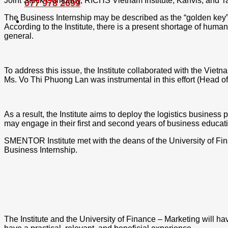
Joint Stock Company, RICHS Vietnam Institute, Kanvis, and 
077 978 2699
The Business Internship may be described as the “golden key” to
According to the Institute,
there is a present shortage of human 
general
.
To address this issue, the Institute collaborated with the Vietna
Ms. Vo Thi Phuong Lan was instrumental in this effort (Head of
As a result, the Institute aims to deploy the logistics business
may engage in their first and second years of business education
SMENTOR Institute met with the deans of the University of Fin
Business Internship.
The Institute and the University of Finance – Marketing will hav