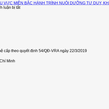
U VỰC MIỀN BẮC HÀNH TRÌNH NUÔI DƯỠNG TƯ DUY, KH
ở
 luận bị tắt
CHUNG
KẾT
ENGLISH
OLYMPICS
OF
VIETNAM
–
KHU
VỰC
ệ cấp theo quyết định 54/QĐ-VRA ngày 22/3/2019
MIỀN
BẮC
HÀNH
Chí Minh
TRÌNH
NUÔI
DƯỠNG
TƯ
DUY,
KHÁT
VỌNG
HỘI
NHẬP
VÀ
PHÁT