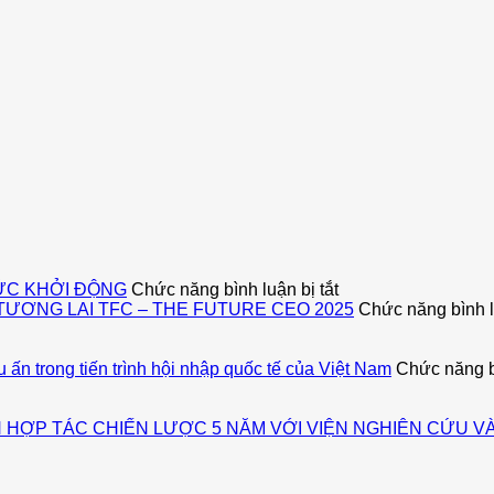
ở
HỨC KHỞI ĐỘNG
Chức năng bình luận bị tắt
ENGLISH
ƠNG LAI TFC – THE FUTURE CEO 2025
Chức năng bình lu
OLYMPIAD
OF
ASIA
n trong tiến trình hội nhập quốc tế của Việt Nam
Chức năng bì
(EOA)
2026
CHÍNH
 HỢP TÁC CHIẾN LƯỢC 5 NĂM VỚI VIỆN NGHIÊN CỨU V
THỨC
KHỞI
ĐỘNG