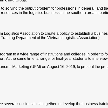
Tam Chau Group.
 solving the output problem for professions in general, and the 
resources in the logistics business in the southern area in parti
m Logistics Association to create a policy to establish a business
 Training Department of the Vietnam Logistics Association).
 program to a wide range of institutions and colleges in order to
. At the same time, arrange for final-year students to interview 
ance – Marketing (UFM) on August 16, 2019, to present the prop
e several sessions to sit together to develop the business traini