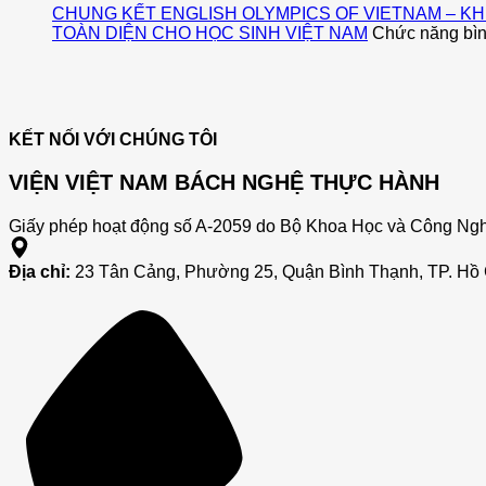
HỌC
CHUNG KẾT ENGLISH OLYMPICS OF VIETNAM – KH
VĂN
TOÀN DIỆN CHO HỌC SINH VIỆT NAM
Chức năng bình
LANG
KÝ
KẾT
THỎA
THUẬN
KẾT NỐI VỚI CHÚNG TÔI
HỢP
TÁC
VIỆN VIỆT NAM BÁCH NGHỆ THỰC HÀNH
CHIẾN
LƯỢC
Giấy phép hoạt động số A-2059 do Bộ Khoa Học và Công Ngh
5
NĂM
VỚI
Địa chỉ:
23 Tân Cảng, Phường 25, Quận Bình Thạnh, TP. Hồ 
VIỆN
NGHIÊN
CỨU
VÀ
ỨNG
DỤNG
VIỆT
NAM
BÁCH
NGHỆ
THỰC