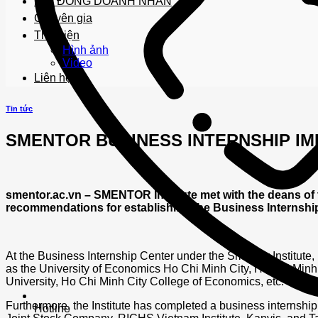
HỘI ĐỒNG DOANH NHÂN
Chuyên gia
Thư viện
Hình ảnh
Video
Liên hệ
Tin tức
SMENTOR BUSINESS INTERNSHIP IM
smentor.ac.vn – SMENTOR Institute met with the deans of t
recommendations for establishing the Business Internship 
At the Business Internship Center under the Smentor Institute,
as the University of Economics Ho Chi Minh City, Ho Chi Minh 
University, Ho Chi Minh City College of Economics, etc.
Furthermore, the Institute has completed a business internsh
Hotline