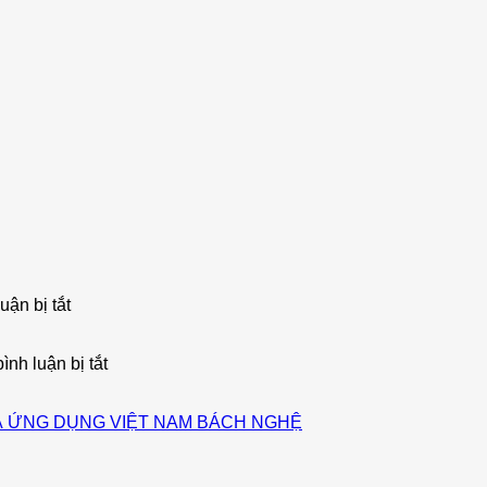
ở
ận bị tắt
DOANH
NHÂN
ĐỒNG
ở
nh luận bị tắt
HÀNH
Đại
CÙNG
sứ
NHÀ
Ngô
À ỨNG DỤNG VIỆT NAM BÁCH NGHỆ
LÃNH
Quang
ĐẠO
Xuân
TƯƠNG
–