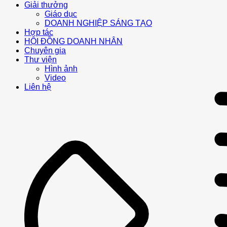
Giải thưởng
Giáo dục
DOANH NGHIỆP SÁNG TẠO
Hợp tác
HỘI ĐỒNG DOANH NHÂN
Chuyên gia
Thư viện
Hình ảnh
Video
Liên hệ